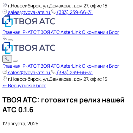
г.Новосибирск, ул.Демакова, дом 27, офис 15
sales@tvoya-ats.ru
(383) 239-66-31
Главная
IP-АТС ТВОЯ АТС
AsterLink
О компании
Блог
Главная
IP-АТС ТВОЯ АТС
AsterLink
О компании
Блог
sales@tvoya-ats.ru
(383) 239-66-31
г.Новосибирск, ул.Демакова, дом 27, офис 15
← Вернуться в блог
ТВОЯ АТС: готовится релиз нашей
АТС 0.1.6
12 августа, 2025