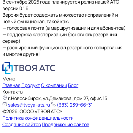
В сентябре 2025 года планируется релиз нашей АТС
версии 0.1.6.
Версия будет содержать множество исправлений и
новый функционал, такой как:
— голосовая почта (в маршрутизации и для абонентов)
— поддержка кластеризации (основной/резервный
сервер)
— расширенный функционал резервного копирования
и многие другие!
Меню
Главная
Продукт
О компании
Блог
Контакты
г.Новосибирск, ул.Демакова, дом 27, офис 15
sales@tvoya-ats.ru
(383) 239-66-31
©2026. ОООO «ТВОЯ АТС»
Политика конфиденциальности
Создание сайтов
Продвижение сайтов